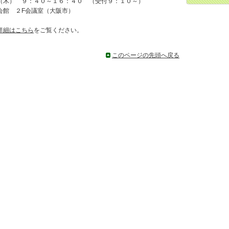
（木） ９：４０～１６：４０ （受付９：１０～）
会館 ２F会議室（大阪市）
詳細はこちら
をご覧ください。
このページの先頭へ戻る