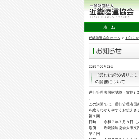
近畿陸運協会 ホーム
お知ら
2025年05月29日
（受付は締め切りまし
の開催について
運行管理者国家試験（貨物）
.
この講習では、運行管理者国
を絞りわかりやすくお伝えさ
第１回
日時： 令和７年７月８日（
場所： 近畿陸運協会大阪支
第２回